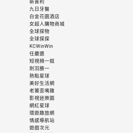
新普利
九日牙醫
白金花園酒店
女超人購物商城
全球探物
全球探探
KCWinWin
任嚴選
短視頻一姐
劍羽勝一
熱點星球
美好生活網
老饕歪嘴雞
影視迷樂園
網紅星球
環遊趣旅網
情感導航站
遊戲次元