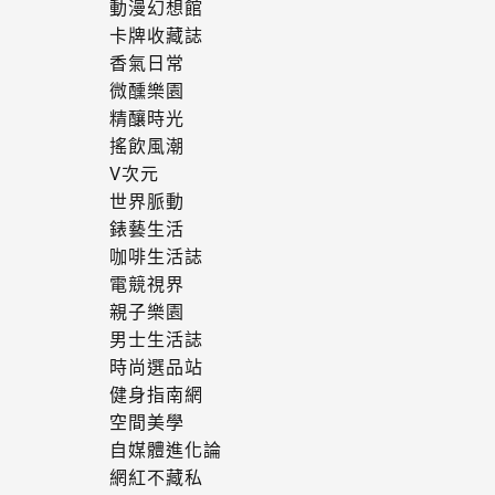
動漫幻想館
卡牌收藏誌
香氣日常
微醺樂園
精釀時光
搖飲風潮
V次元
世界脈動
錶藝生活
咖啡生活誌
電競視界
親子樂園
男士生活誌
時尚選品站
健身指南網
空間美學
自媒體進化論
網紅不藏私