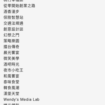
從零開始創業之路
酒香漫步
保險智慧站
交通法規通
創意設計誌
幻想之門
策略樂園
擂台傳奇
晨光饗宴
微笑美學
酒吧時光
夜市小吃王
和風饗宴
泰味食堂
韓食風潮
漢堡天堂
Wendy’s Media Lab