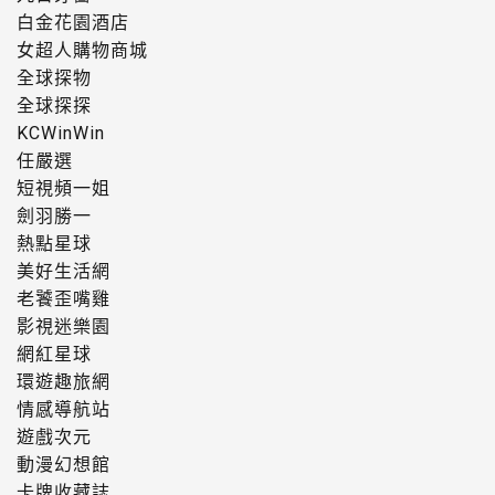
白金花園酒店
女超人購物商城
全球探物
全球探探
KCWinWin
任嚴選
短視頻一姐
劍羽勝一
熱點星球
美好生活網
老饕歪嘴雞
影視迷樂園
網紅星球
環遊趣旅網
情感導航站
遊戲次元
動漫幻想館
卡牌收藏誌