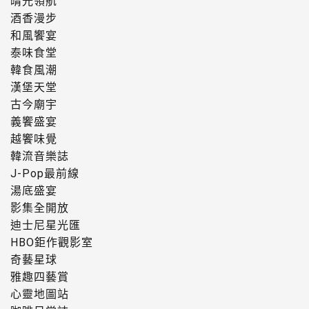
晴光領航
酒香漫步
和風饗宴
泰味食堂
韓食風潮
漢堡天堂
古今廟宇
義饗盛宴
越饗味覺
韓流音樂誌
J-Pop最前線
湯底盛宴
影集全開放
迪士尼星光匯
HBO鉅作觀影室
奇藝星球
雅趣四藝賞
心靈地圖站