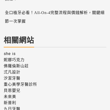
全口植牙必看！All-On-4完整流程與價錢解析，關鍵細
節一次掌握
相關網站
she is
妮娜巧克力
佛羅倫斯山莊
弍凡設計
汐潔牙醫
重心美學牙醫診所
貝恩嬰兒
未來美
新普利
九日牙醫