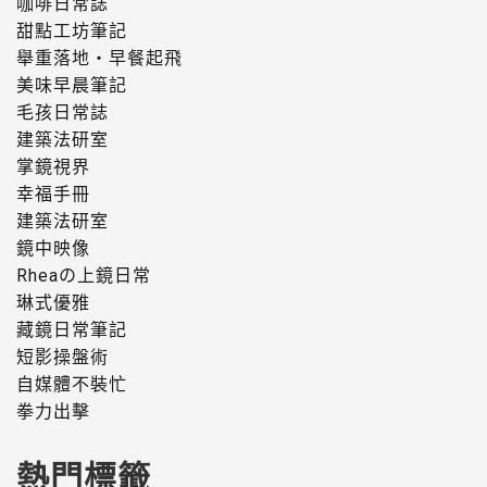
咖啡日常誌
甜點工坊筆記
舉重落地・早餐起飛
美味早晨筆記
毛孩日常誌
建築法研室
掌鏡視界
幸福手冊
建築法研室
鏡中映像
Rheaの上鏡日常
琳式優雅
藏鏡日常筆記
短影操盤術
自媒體不裝忙
拳力出擊
熱門標籤