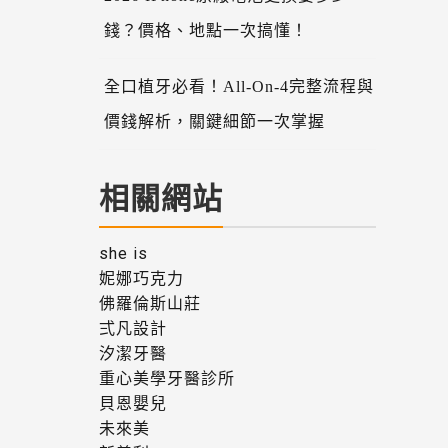
錢？價格、地點一次搞懂！
全口植牙必看！All-On-4完整流程與
價錢解析，關鍵細節一次掌握
相關網站
she is
妮娜巧克力
佛羅倫斯山莊
弍凡設計
汐潔牙醫
重心美學牙醫診所
貝恩嬰兒
未來美