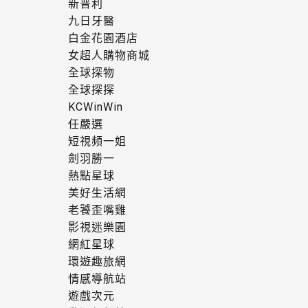
新普利
九日牙醫
白金花園酒店
女超人購物商城
全球探物
全球探探
KCWinWin
任嚴選
短視頻一姐
劍羽勝一
熱點星球
美好生活網
老饕歪嘴雞
影視迷樂園
網紅星球
環遊趣旅網
情感導航站
遊戲次元