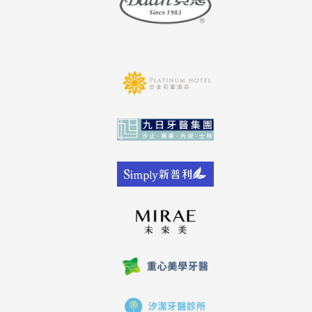
美學 隨著
夢想！
影響心