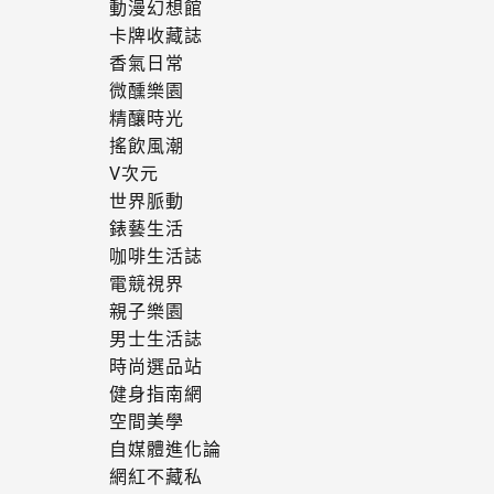
動漫幻想館
卡牌收藏誌
香氣日常
微醺樂園
精釀時光
搖飲風潮
V次元
世界脈動
錶藝生活
咖啡生活誌
電競視界
親子樂園
男士生活誌
時尚選品站
健身指南網
空間美學
自媒體進化論
網紅不藏私