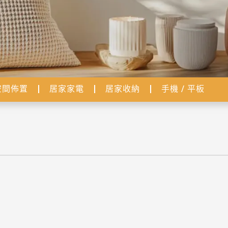
空間佈置
居家家電
居家收納
手機 / 平板
居家收納告別雜亂！掌握這5個技巧讓你的