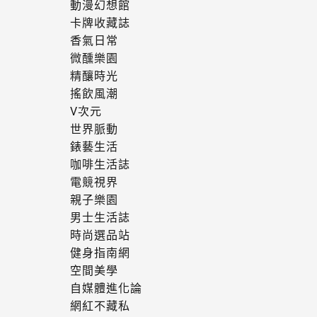
動漫幻想館
卡牌收藏誌
香氣日常
微醺樂園
精釀時光
搖飲風潮
V次元
世界脈動
錶藝生活
咖啡生活誌
電競視界
親子樂園
男士生活誌
時尚選品站
健身指南網
空間美學
自媒體進化論
網紅不藏私