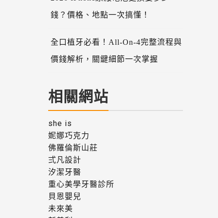
錢？價格、地點一次搞懂！
全口植牙必看！All-On-4完整流程與
價錢解析，關鍵細節一次掌握
相關網站
she is
妮娜巧克力
佛羅倫斯山莊
弍凡設計
汐潔牙醫
重心美學牙醫診所
貝恩嬰兒
未來美