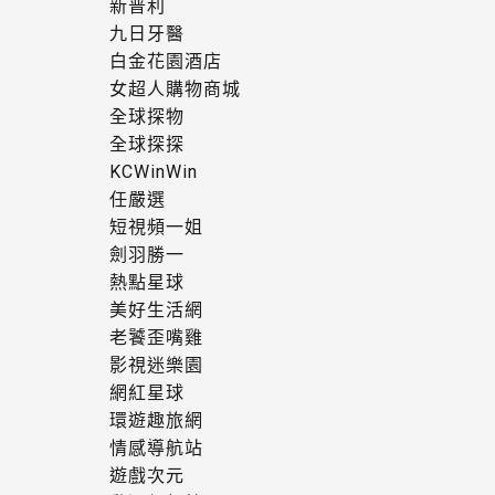
新普利
九日牙醫
白金花園酒店
女超人購物商城
全球探物
全球探探
KCWinWin
任嚴選
短視頻一姐
劍羽勝一
熱點星球
美好生活網
老饕歪嘴雞
影視迷樂園
網紅星球
環遊趣旅網
情感導航站
遊戲次元