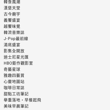
韓食風潮
漢堡天堂
古今廟宇
義饗盛宴
越饗味覺
韓流音樂誌
J-Pop最前線
湯底盛宴
影集全開放
迪士尼星光匯
HBO鉅作觀影室
奇藝星球
雅趣四藝賞
心靈地圖站
咖啡日常誌
甜點工坊筆記
舉重落地・早餐起飛
美味早晨筆記