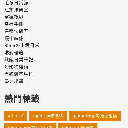
毛孩日常誌
建築法研室
掌鏡視界
幸福手冊
建築法研室
鏡中映像
Rheaの上鏡日常
琳式優雅
藏鏡日常筆記
短影操盤術
自媒體不裝忙
拳力出擊
熱門標籤
all on 4
apple 維修價格
iphone原廠電池哪裡換
iphone原廠電池多少錢
iphone手機維修