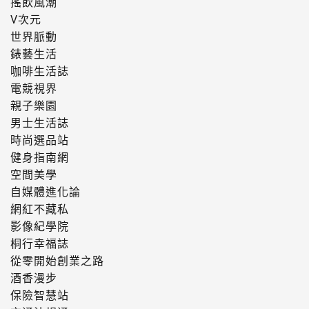
搖飲風潮
V次元
世界脈動
錶藝生活
咖啡生活誌
電競視界
親子樂園
男士生活誌
時尚選品站
健身指南網
空間美學
自媒體進化論
網紅不藏私
影像紀學院
桐行幸福誌
從零開始創業之路
酒香漫步
保險智慧站