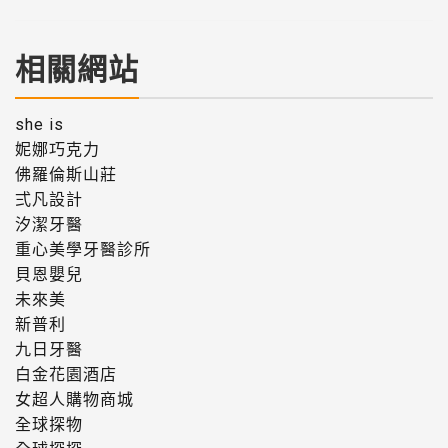
相關網站
she is
妮娜巧克力
佛羅倫斯山莊
弍凡設計
汐潔牙醫
重心美學牙醫診所
貝恩嬰兒
未來美
新普利
九日牙醫
白金花園酒店
女超人購物商城
全球探物