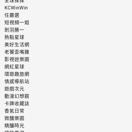
全球探探
KCWinWin
任嚴選
短視頻一姐
劍羽勝一
熱點星球
美好生活網
老饕歪嘴雞
影視迷樂園
網紅星球
環遊趣旅網
情感導航站
遊戲次元
動漫幻想館
卡牌收藏誌
香氣日常
微醺樂園
精釀時光