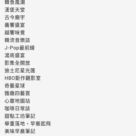
韓食風潮
漢堡天堂
古今廟宇
義饗盛宴
越饗味覺
韓流音樂誌
J-Pop最前線
湯底盛宴
影集全開放
迪士尼星光匯
HBO鉅作觀影室
奇藝星球
雅趣四藝賞
心靈地圖站
咖啡日常誌
甜點工坊筆記
舉重落地・早餐起飛
美味早晨筆記