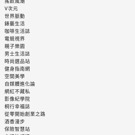
搖飲風潮
V次元
世界脈動
錶藝生活
咖啡生活誌
電競視界
親子樂園
男士生活誌
時尚選品站
健身指南網
空間美學
自媒體進化論
網紅不藏私
影像紀學院
桐行幸福誌
從零開始創業之路
酒香漫步
保險智慧站