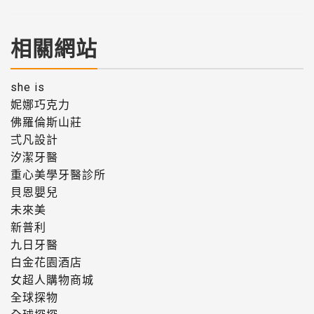
相關網站
she is
妮娜巧克力
佛羅倫斯山莊
弍凡設計
汐潔牙醫
重心美學牙醫診所
貝恩嬰兒
未來美
新普利
九日牙醫
白金花園酒店
女超人購物商城
全球探物