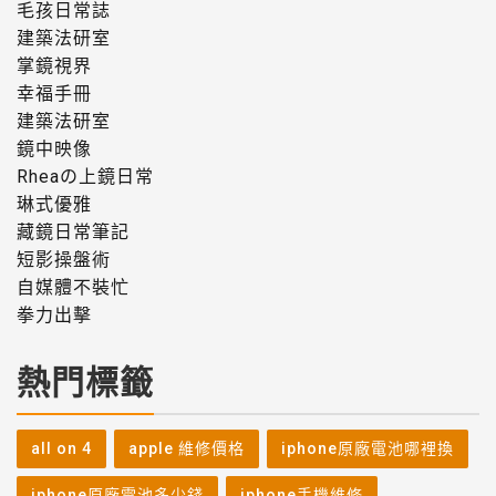
毛孩日常誌
建築法研室
掌鏡視界
幸福手冊
建築法研室
鏡中映像
Rheaの上鏡日常
琳式優雅
藏鏡日常筆記
短影操盤術
自媒體不裝忙
拳力出擊
熱門標籤
all on 4
apple 維修價格
iphone原廠電池哪裡換
iphone原廠電池多少錢
iphone手機維修