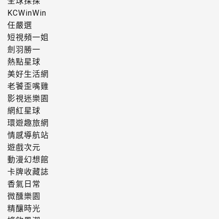
全球探探
KCWinWin
任嚴選
短視頻一姐
劍羽勝一
熱點星球
美好生活網
老饕歪嘴雞
影視迷樂園
網紅星球
環遊趣旅網
情感導航站
遊戲次元
動漫幻想館
卡牌收藏誌
香氣日常
微醺樂園
精釀時光