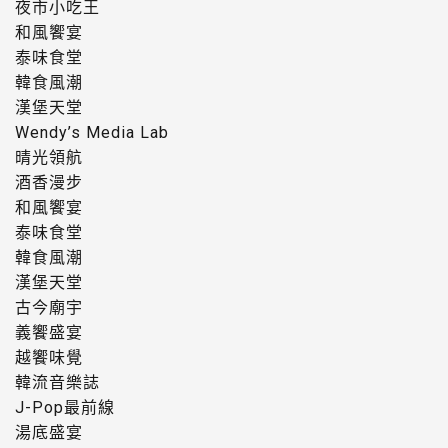
夜市小吃王
和風饗宴
泰味食堂
韓食風潮
漢堡天堂
Wendy’s Media Lab
晴光領航
酒香漫步
和風饗宴
泰味食堂
韓食風潮
漢堡天堂
古今廟宇
義饗盛宴
越饗味覺
韓流音樂誌
J-Pop最前線
湯底盛宴