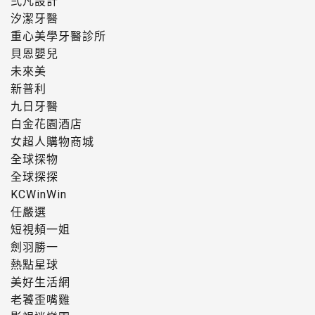
弍凡設計
汐潔牙醫
重心美學牙醫診所
貝恩嬰兒
未來美
新普利
九日牙醫
白金花園酒店
女超人購物商城
全球探物
全球探探
KCWinWin
任嚴選
短視頻一姐
劍羽勝一
熱點星球
美好生活網
老饕歪嘴雞