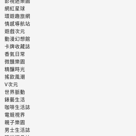
影視迷樂園
網紅星球
環遊趣旅網
情感導航站
遊戲次元
動漫幻想館
卡牌收藏誌
香氣日常
微醺樂園
精釀時光
搖飲風潮
V次元
世界脈動
錶藝生活
咖啡生活誌
電競視界
親子樂園
男士生活誌