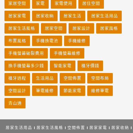
家居空間
家電
家電使用
居住空間
居家家電
居家收納
居家生活
居家生活用品
居家生活風格
居家空間
居家設計
居家風格
布置風格
手機換電池
手機維修
手機螢幕破裂費用
手機螢幕維修
換手機螢幕多少錢
智能家電
植牙價錢
植牙過程
生活用品
空間佈置
空間布局
空間設計
筆電維修
節能家電
維修筆電
青山通
居家生活用品
居家生活風格
空間佈置
居家家電
居家收納