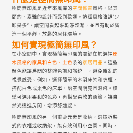
極簡無印風是近年來風靡的
空間佈置
風格，以其
簡約、素雅的設計而受到歡迎。這種風格強調“少
即是多”，讓空間看起來乾淨整潔，並且有助於營
造一個平靜、放鬆的居住環境。
如何實現極簡無印風？
在小空間中，實現極簡無印風的關鍵在於選擇
原
木風格的家具和白色、土色
系的
家居用品
。這些
顏色能讓房間的整體色調和諧統一，避免雜亂的
視覺感受。例如，選擇簡單的木製床架和衣櫃，
搭配白色或米色的床單，讓空間明亮且溫馨。牆
壁可選用柔和的色彩，再搭配柔軟的窗簾，讓自
然光透進房間，增添舒適感。
極簡無印風的另一個重要元素是收納，選擇拆裝
式的衣櫃或收納架，能有效利用小空間。同時，