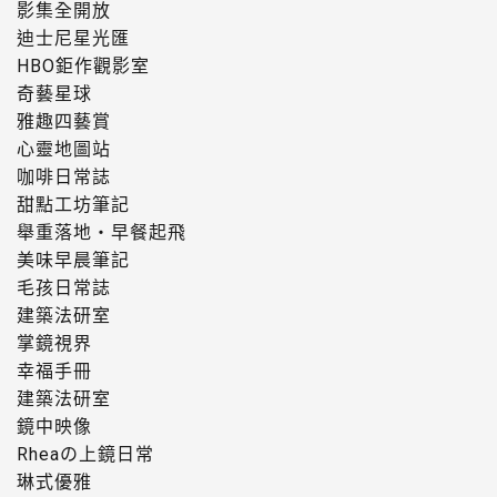
影集全開放
迪士尼星光匯
HBO鉅作觀影室
奇藝星球
雅趣四藝賞
心靈地圖站
咖啡日常誌
甜點工坊筆記
舉重落地・早餐起飛
美味早晨筆記
毛孩日常誌
建築法研室
掌鏡視界
幸福手冊
建築法研室
鏡中映像
Rheaの上鏡日常
琳式優雅