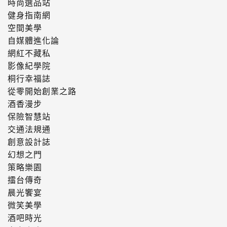
時尚選品站
健身指南網
空間美學
自媒體進化論
網紅不藏私
影像紀學院
桐行幸福誌
從零開始創業之路
酒香漫步
保險智慧站
交通法規通
創意設計誌
幻想之門
策略樂園
擂台傳奇
晨光饗宴
微笑美學
酒吧時光