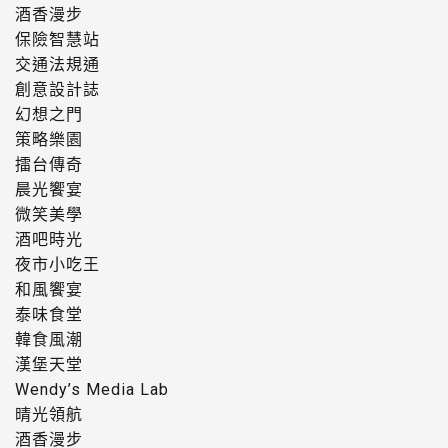
酒香漫步
保險智慧站
交通法規通
創意設計誌
幻想之門
策略樂園
擂台傳奇
晨光饗宴
微笑美學
酒吧時光
夜市小吃王
和風饗宴
泰味食堂
韓食風潮
漢堡天堂
Wendy’s Media Lab
晴光領航
酒香漫步