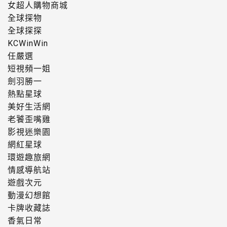
女超人購物商城
全球探物
全球探探
KCWinWin
任嚴選
短視頻一姐
劍羽勝一
熱點星球
美好生活網
老饕歪嘴雞
影視迷樂園
網紅星球
環遊趣旅網
情感導航站
遊戲次元
動漫幻想館
卡牌收藏誌
香氣日常