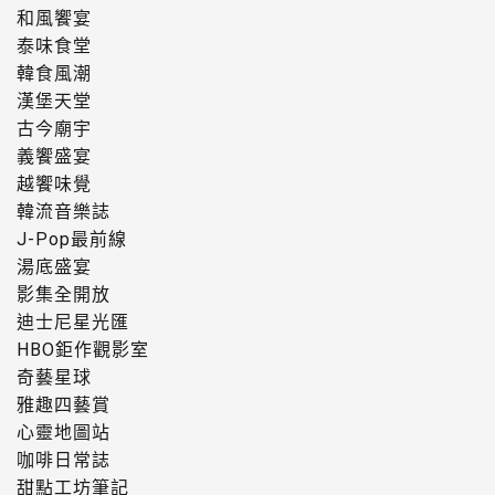
和風饗宴
泰味食堂
韓食風潮
漢堡天堂
古今廟宇
義饗盛宴
越饗味覺
韓流音樂誌
J-Pop最前線
湯底盛宴
影集全開放
迪士尼星光匯
HBO鉅作觀影室
奇藝星球
雅趣四藝賞
心靈地圖站
咖啡日常誌
甜點工坊筆記