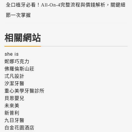
全口植牙必看！All-On-4完整流程與價錢解析，關鍵細
節一次掌握
相關網站
she is
妮娜巧克力
佛羅倫斯山莊
弍凡設計
汐潔牙醫
重心美學牙醫診所
貝恩嬰兒
未來美
新普利
九日牙醫
白金花園酒店